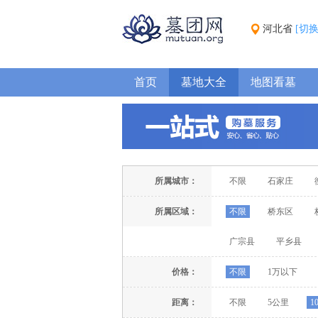
河北省
[切
首页
墓地大全
地图看墓
所属城市：
不限
石家庄
所属区域：
不限
桥东区
广宗县
平乡县
价格：
不限
1万以下
距离：
不限
5公里
1