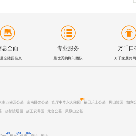
信息全面
专业服务
万千口
最全陵园信息
最优秀的顾问团队
万千家属共同
京南万佛园公墓
京南卧龙公墓
官厅中华永久陵园
福田乐土公墓
凤山陵园
如意
墓
赵都陵塔园
赵王安养园
龙台公墓
凤凰山公墓