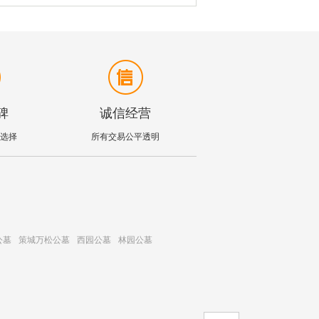
碑
诚信经营
选择
所有交易公平透明
公墓
策城万松公墓
西园公墓
林园公墓