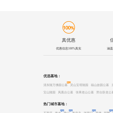
真优惠
优惠信息100%真实
涵盖
优选墓地：
清东陵万佛园公墓
灵山宝塔陵园
福山故园公墓
宝山陵园
凤凰台公墓
张果老山公墓
邢台卧龙公
热门城市墓地：