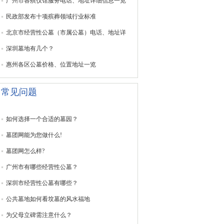
广州市各殡仪馆服务电话、地址详细信息一览
民政部发布十项殡葬领域行业标准
北京市经营性公墓（市属公墓）电话、地址详
深圳墓地有几个？
惠州各区公墓价格、位置地址一览
常见问题
如何选择一个合适的墓园？
墓团网能为您做什么!
墓团网怎么样?
广州市有哪些经营性公墓？
深圳市经营性公墓有哪些？
公共墓地如何看坟墓的风水福地
为父母立碑需注意什么？