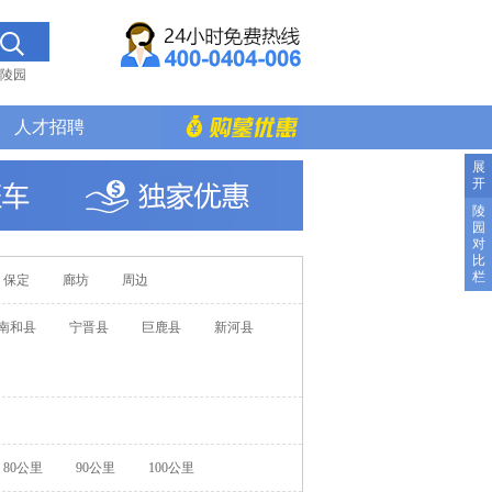
陵园
人才招聘
展
开
陵
园
对
比
栏
保定
廊坊
周边
南和县
宁晋县
巨鹿县
新河县
80公里
90公里
100公里