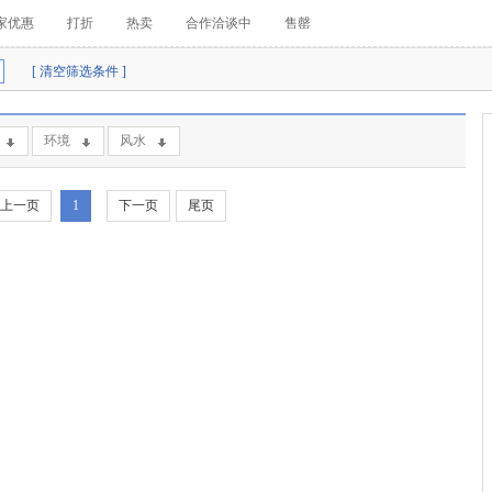
家优惠
打折
热卖
合作洽谈中
售罄
[ 清空筛选条件 ]
环境
风水
上一页
1
下一页
尾页