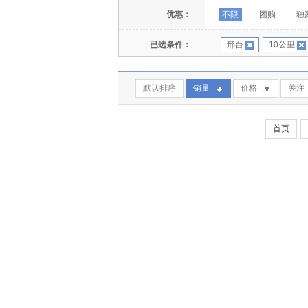
优惠：
不限
团购
独
已选条件：
邢台
10公里
默认排序
销量
价格
关注
首页