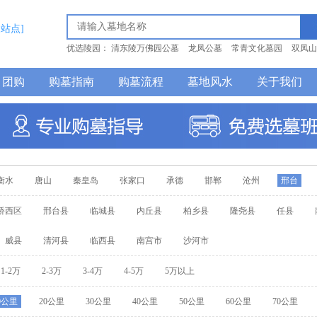
换站点]
优选陵园：
清东陵万佛园公墓
龙凤公墓
常青文化墓园
双凤山
巍山公墓
团购
购墓指南
购墓流程
墓地风水
关于我们
衡水
唐山
秦皇岛
张家口
承德
邯郸
沧州
邢台
桥西区
邢台县
临城县
内丘县
柏乡县
隆尧县
任县
威县
清河县
临西县
南宫市
沙河市
1-2万
2-3万
3-4万
4-5万
5万以上
0公里
20公里
30公里
40公里
50公里
60公里
70公里