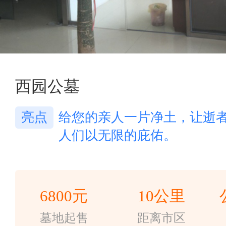
2/5
西园公墓
亮点
给您的亲人一片净土，让逝
人们以无限的庇佑。
6800元
10公里
墓地起售
距离市区