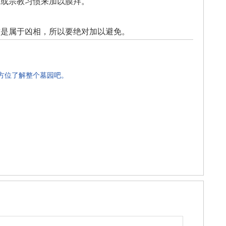
俗或宗教习惯来加以膜拜。
这是属于凶相，所以要绝对加以避免。
全方位了解整个墓园吧。