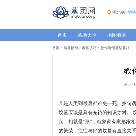
河北省
[切
首页
墓地大全
地图看墓
首页
>
购墓指南
>
看墓技巧
> 教你看懂墓型墓相
教
2020-
凡是人类到最后都难免一死。换句
坟墓应该是具有充裕的知识才对。 
实，相就是"形"，就象家有家形家
的繁荣，往往与好的坟墓有直接关