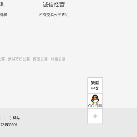
碑
诚信经营
选择
所有交易公平透明
公墓
策城万松公墓
西园公墓
林园公墓
繁體
中文
博
|
手机站
34935596