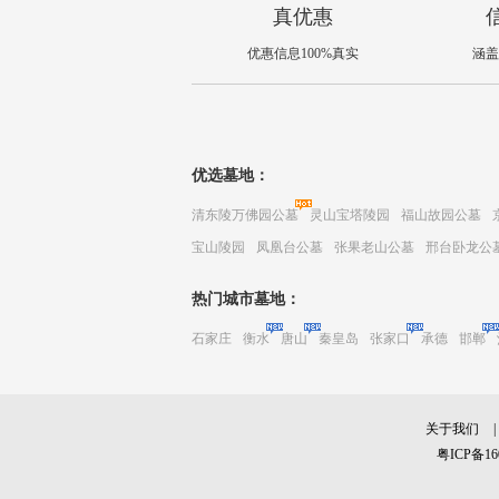
真优惠
优惠信息100%真实
涵盖
优选墓地：
清东陵万佛园公墓
灵山宝塔陵园
福山故园公墓
宝山陵园
凤凰台公墓
张果老山公墓
邢台卧龙公
热门城市墓地：
石家庄
衡水
唐山
秦皇岛
张家口
承德
邯郸
关于我们
|
粤ICP备16