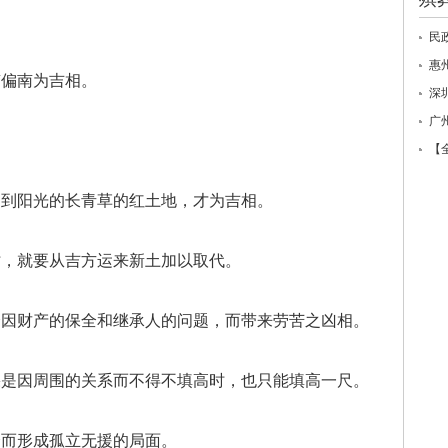
民
惠
南偏南为吉相。
深
广
。
【
不到阳光的长青草的红土地，才为吉相。
时，就要从吉方运来新土加以取代。
会因财产的保全和继承人的问题，而带来劳苦之凶相。
果是因周围的关系而不得不填高时，也只能填高一尺。
会而形成孤立无援的局面。