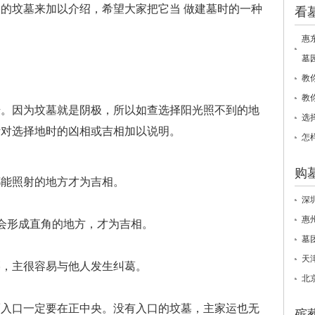
的坟墓来加以介绍，希望大家把它当 做建墓时的一种
看
惠
墓
教
教
始。因为坟墓就是阴极，所以如查选择阳光照不到的地
选
针对选择地时的凶相或吉相加以说明。
怎
购
都能照射的地方才为吉相。
深
惠
，且会形成直角的地方，才为吉相。
墓
天
墓，主很容易与他人发生纠葛。
北
而入口一定要在正中央。没有入口的坟墓，主家运也无
殡