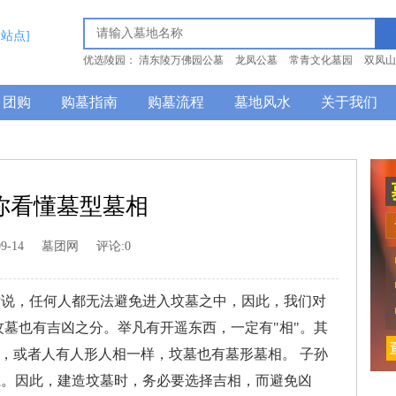
换站点]
优选陵园：
清东陵万佛园公墓
龙凤公墓
常青文化墓园
双凤山
巍山公墓
团购
购墓指南
购墓流程
墓地风水
关于我们
你看懂墓型墓相
09-14
墓团网
评论:0
话说，任何人都无法避免进入坟墓之中，因此，我们对
坟墓也有吉凶之分。举凡有开遥东西，一定有"相"。其
相，或者人有人形人相一样，坟墓也有墓形墓相。 子孙
系。因此，建造坟墓时，务必要选择吉相，而避免凶