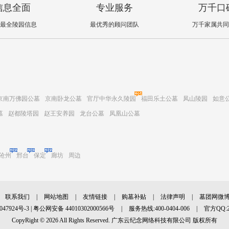
信息全面
专业服务
万千口
最全陵园信息
最优秀的顾问团队
万千家属共同
京南万佛园公墓
京南卧龙公墓
官厅中华永久陵园
福田乐土公墓
凤山陵园
如意
墓
赵都陵塔园
赵王安养园
龙台公墓
凤凰山公墓
沧州
邢台
保定
廊坊
周边
联系我们
|
网站地图
|
友情链接
|
购墓补贴
|
法律声明
|
墓团网微
047924号-3
|
粤公网安备 44010302000566号
|
服务热线:400-0404-006
|
官方QQ:27
CopyRight © 2026 All Rights Reserved. 广东云纪念网络科技有限公司 版权所有