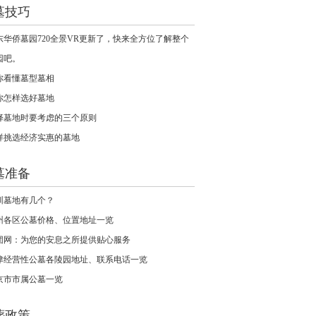
墓技巧
东华侨墓园720全景VR更新了，快来全方位了解整个
园吧。
你看懂墓型墓相
你怎样选好墓地
择墓地时要考虑的三个原则
样挑选经济实惠的墓地
墓准备
圳墓地有几个？
州各区公墓价格、位置地址一览
团网：为您的安息之所提供贴心服务
津经营性公墓各陵园地址、联系电话一览
京市市属公墓一览
葬政策