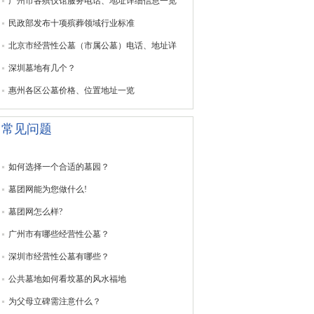
广州市各殡仪馆服务电话、地址详细信息一览
民政部发布十项殡葬领域行业标准
北京市经营性公墓（市属公墓）电话、地址详
深圳墓地有几个？
惠州各区公墓价格、位置地址一览
常见问题
如何选择一个合适的墓园？
墓团网能为您做什么!
墓团网怎么样?
广州市有哪些经营性公墓？
深圳市经营性公墓有哪些？
公共墓地如何看坟墓的风水福地
为父母立碑需注意什么？