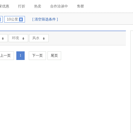
家优惠
打折
热卖
合作洽谈中
售罄
10公里
[ 清空筛选条件 ]
环境
风水
上一页
1
下一页
尾页