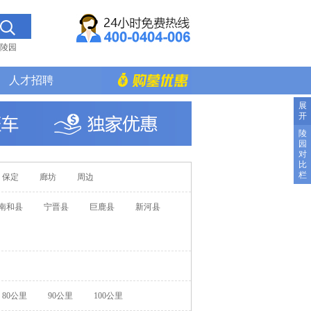
陵园
人才招聘
展
开
陵
园
对
比
栏
保定
廊坊
周边
南和县
宁晋县
巨鹿县
新河县
80公里
90公里
100公里