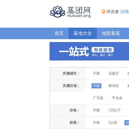
河北省
[切
首页
墓地大全
地图看墓
所属城市：
不限
石家庄
所属区域：
不限
桥东区
广宗县
平乡县
价格：
不限
1万以下
距离：
不限
5公里
1