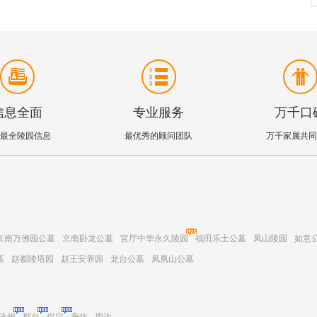
信息全面
专业服务
万千口
最全陵园信息
最优秀的顾问团队
万千家属共同
京南万佛园公墓
京南卧龙公墓
官厅中华永久陵园
福田乐土公墓
凤山陵园
如意
墓
赵都陵塔园
赵王安养园
龙台公墓
凤凰山公墓