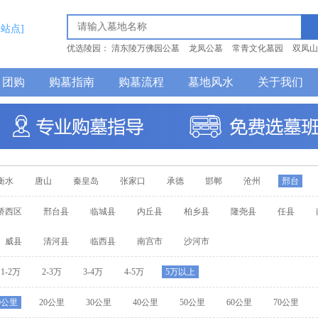
换站点]
优选陵园：
清东陵万佛园公墓
龙凤公墓
常青文化墓园
双凤山
巍山公墓
团购
购墓指南
购墓流程
墓地风水
关于我们
衡水
唐山
秦皇岛
张家口
承德
邯郸
沧州
邢台
桥西区
邢台县
临城县
内丘县
柏乡县
隆尧县
任县
威县
清河县
临西县
南宫市
沙河市
1-2万
2-3万
3-4万
4-5万
5万以上
0公里
20公里
30公里
40公里
50公里
60公里
70公里