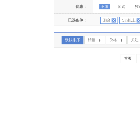
优惠：
不限
团购
独
已选条件：
邢台
5万以上
默认排序
销量
价格
关注
首页