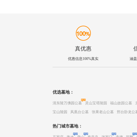
真优惠
优惠信息100%真实
涵盖
优选墓地：
清东陵万佛园公墓
灵山宝塔陵园
福山故园公墓
宝山陵园
凤凰台公墓
张果老山公墓
邢台卧龙公
热门城市墓地：