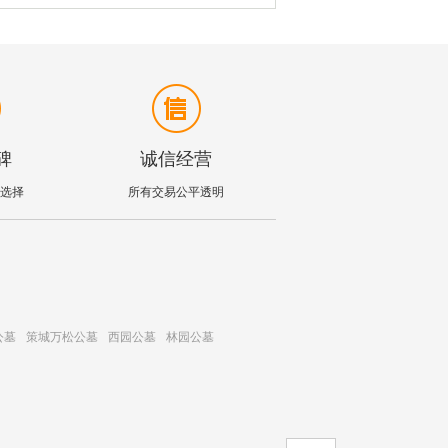
碑
诚信经营
选择
所有交易公平透明
公墓
策城万松公墓
西园公墓
林园公墓