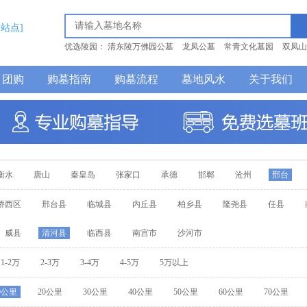
换站点]
优选陵园：
清东陵万佛园公墓
龙凤公墓
常青文化墓园
双凤山
巍山公墓
团购
购墓指南
购墓流程
墓地风水
关于我们
衡水
唐山
秦皇岛
张家口
承德
邯郸
沧州
邢台
桥西区
邢台县
临城县
内丘县
柏乡县
隆尧县
任县
威县
清河县
临西县
南宫市
沙河市
1-2万
2-3万
3-4万
4-5万
5万以上
0公里
20公里
30公里
40公里
50公里
60公里
70公里