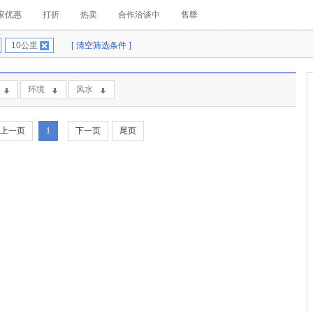
家优惠
打折
热卖
合作洽谈中
售罄
10公里
[ 清空筛选条件 ]
环境
风水
上一页
1
下一页
尾页