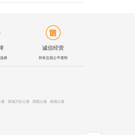
碑
诚信经营
选择
所有交易公平透明
公墓
策城万松公墓
西园公墓
林园公墓