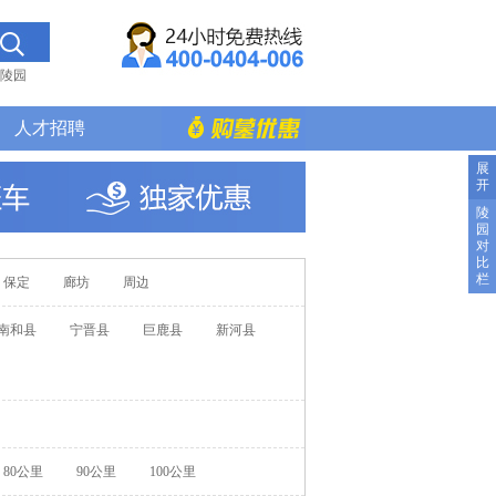
陵园
人才招聘
展
开
陵
园
对
比
栏
保定
廊坊
周边
南和县
宁晋县
巨鹿县
新河县
80公里
90公里
100公里