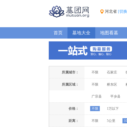
河北省
[切
首页
墓地大全
地图看墓
所属城市：
不限
石家庄
所属区域：
不限
桥东区
广宗县
平乡县
价格：
不限
1万以下
距离：
不限
5公里
1