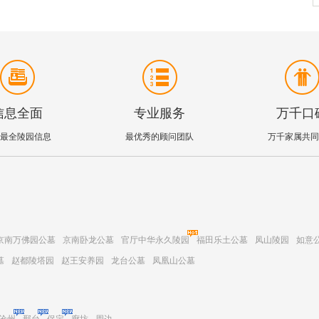
信息全面
专业服务
万千口
最全陵园信息
最优秀的顾问团队
万千家属共同
京南万佛园公墓
京南卧龙公墓
官厅中华永久陵园
福田乐土公墓
凤山陵园
如意
墓
赵都陵塔园
赵王安养园
龙台公墓
凤凰山公墓