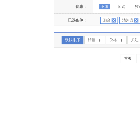
优惠：
不限
团购
独
已选条件：
邢台
清河县
默认排序
销量
价格
关注
首页