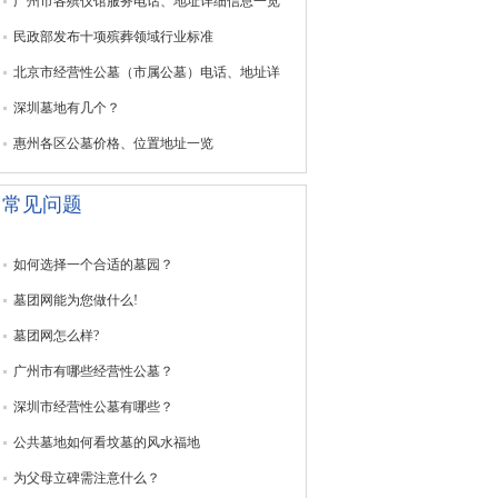
广州市各殡仪馆服务电话、地址详细信息一览
民政部发布十项殡葬领域行业标准
北京市经营性公墓（市属公墓）电话、地址详
深圳墓地有几个？
惠州各区公墓价格、位置地址一览
常见问题
如何选择一个合适的墓园？
墓团网能为您做什么!
墓团网怎么样?
广州市有哪些经营性公墓？
深圳市经营性公墓有哪些？
公共墓地如何看坟墓的风水福地
为父母立碑需注意什么？