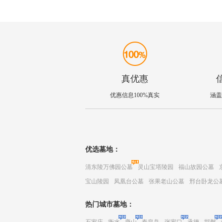
真优惠
优惠信息100%真实
涵盖
优选墓地：
清东陵万佛园公墓
灵山宝塔陵园
福山故园公墓
宝山陵园
凤凰台公墓
张果老山公墓
邢台卧龙公
热门城市墓地：